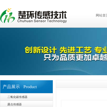
网站首
产品展示 Product
二氧化碳传感器
露点传感器