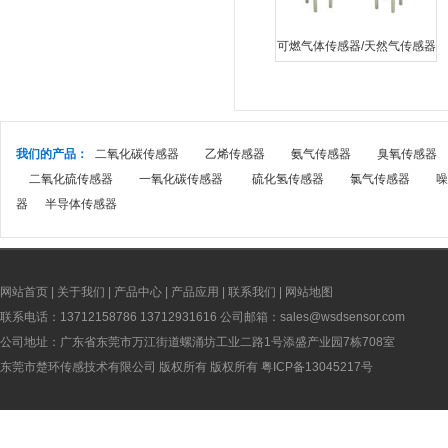
可燃气体传感器/天然气传感器
TGS2611
我们的产品：
二氧化碳传感器
乙烯传感器
氨气传感器
臭氧传感器
二氧化硫传感器
一氧化碳传感器
硫化氢传感器
氯气传感器
噪
器
半导体传感器
网站首页
|
关于我们
|
产品中心
|
产品应用
|
联系我们
|
网站地图
联系电话：13712158786 13712931616 公司邮箱：sales@wsdsensor.com
公司地址：广东省东莞市万江街道螺涌坊工业二路1号添盛产业园7栋708室
东莞市楚环传感技术有限公司 版权所有 版权所有
粤ICP备13045217号