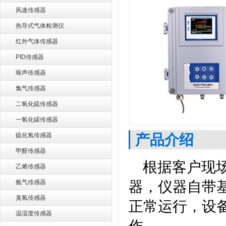
风速传感器
热导式气体检测仪
红外气体传感器
PID传感器
噪声传感器
氯气传感器
二氧化硫传感器
一氧化碳传感器
产品介绍
硫化氢传感器
甲醛传感器
根据客户现
乙烯传感器
器，仪器自带
氨气传感器
臭氧传感器
正常运行，设
温湿度传感器
作。