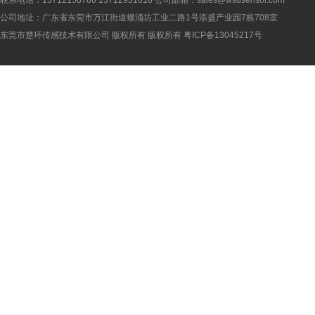
联系电话：13712158786 13712931616 公司邮箱：sales@wsdsensor.com
公司地址：广东省东莞市万江街道螺涌坊工业二路1号添盛产业园7栋708室
东莞市楚环传感技术有限公司 版权所有 版权所有
粤ICP备13045217号