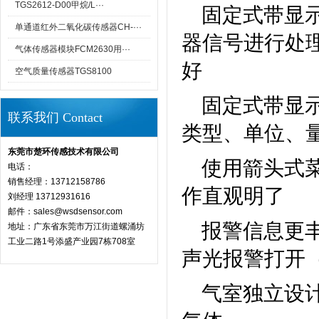
TGS2612-D00甲烷/L···
固定式带显
单通道红外二氧化碳传感器CH-···
器信号进行处
气体传感器模块FCM2630用···
好
空气质量传感器TGS8100
固定式带显
联系我们 Contact
类型、单位、
东莞市楚环传感技术有限公司
使用箭头式
电话：
销售经理：13712158786
作直观明了
刘经理 13712931616
邮件：sales@wsdsensor.com
报警信息更丰
地址：广东省东莞市万江街道螺涌坊
工业二路1号添盛产业园7栋708室
声光报警打开
气室独立设