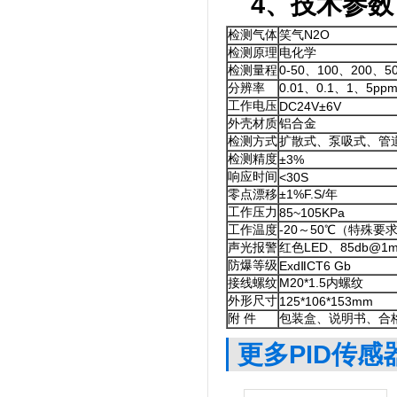
4、技术参数
检测气体
笑气N2O
检测原理
电化学
检测量程
0-50、100、200、
分辨率
0.01、0.1、1、5pp
工作电压
DC24V±6V
外壳材质
铝合金
检测方式
扩散式、泵吸式、管
检测精度
±3%
响应时间
<30S
零点漂移
±1%F.S/年
工作压力
85~105KPa
工作温度
-20～50℃（特殊要
声光报警
红色LED、85db@
防爆等级
ExdⅡCT6 Gb
接线螺纹
M20*1.5内螺纹
外形尺寸
125*106*153mm
附 件
包装盒、说明书、合
更多PID传感